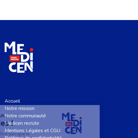
Accueil
Notre mission
Salut c'est nous...
Notre communauté
les Cookies !
Medicen recrute
Mentions Légales et CGU
On a attendu d'être sûrs que le
Politique de confidentialité