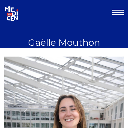
Aller au contenu
Gaëlle Mouthon