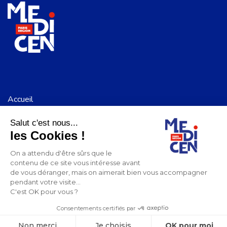
Accueil
Notre mission
Salut c'est nous...
Notre communauté
les Cookies !
Medicen recrute
Mentions Légales et CGU
On a attendu d'être sûrs que le
Politique de confidentialité
contenu de ce site vous intéresse avant
Nous suivre
de vous déranger, mais on aimerait bien vous accompagner
pendant votre visite...
C'est OK pour vous ?
Consentements certifiés par
Non merci
Je choisis
OK pour moi