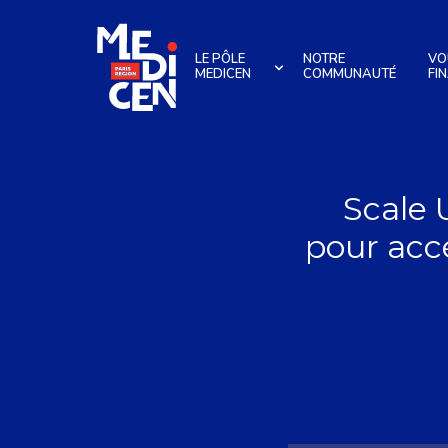
Aller au contenu
LE PÔLE
NOTRE
VO
MEDICEN
COMMUNAUTÉ
FI
Scale 
pour accé