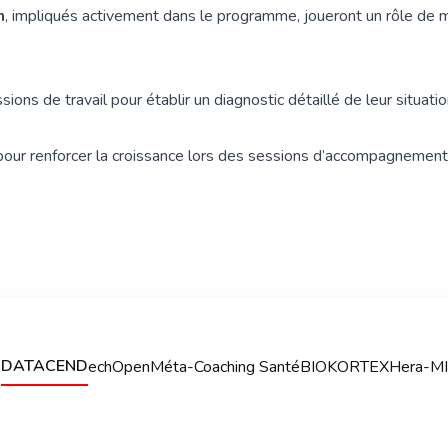
n
, impliqués activement dans le programme, joueront un rôle de
ions de travail pour établir un diagnostic détaillé de leur situatio
res pour renforcer la croissance lors des sessions d’accompagnem
DATACEND
echOpen
Méta-Coaching Santé
BIOKORTEX
Hera-MI