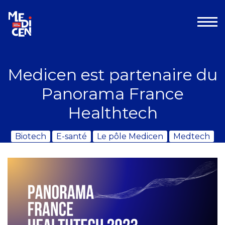
Aller au contenu
Medicen est partenaire du
Panorama France
Healthtech
Biotech
E-santé
Le pôle Medicen
Medtech