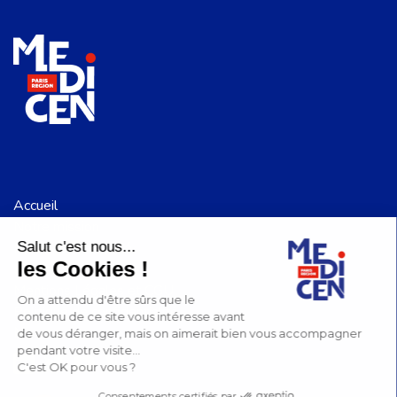
Accueil
Notre mission
Salut c'est nous...
Notre communauté
les Cookies !
Medicen recrute
Mentions Légales et CGU
On a attendu d'être sûrs que le
Politique de confidentialité
contenu de ce site vous intéresse avant
Nous suivre
de vous déranger, mais on aimerait bien vous accompagner
pendant votre visite...
C'est OK pour vous ?
Consentements certifiés par